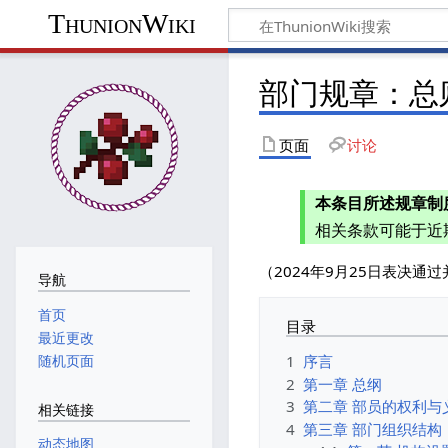
ThunionWiki
部门规章：总
页面
讨论
本条目所述规章制
相关条款可能于近
（2024年9月25日表决通
导航
首页
目录
最近更改
随机页面
1
序言
2
第一章 总纲
3
第二章 部员的权利与
相关链接
4
第三章 部门组织结构
动态地图