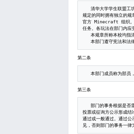
   清华大学学生联盟工坊（THUnion）是清华大学学生次世代动漫社下属的 Minecraft 自治同好会，遵循社团
规定的同时拥有独立的规章
官方 Minecraft
任务。各玩法在部门内应
   本规章所称本校均指清华大学。清华大学学生次世代动漫社后文简称为次世代动漫社。

第二条
第三条
   部门的事务根据是否需要征询意见分为自由事务和非自由事务。非自由事务中，若征询意见方超过一，由意见方
投票或征询方公示形成结
通过或一般通过。通过公