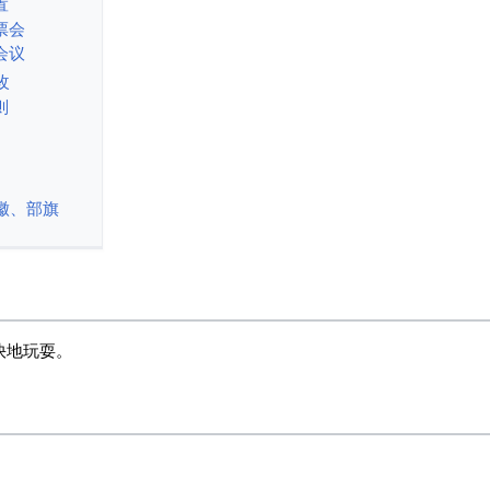
置
票会
会议
改
则
徽、部旗
快地玩耍。