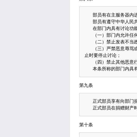
   部员有在主服务器内进行合理游戏的权利，部员合理游戏的成果，无论其是否完成，均不受侵犯。

   部员有遵守中华人民共和国宪法和法律、本校规章制度的义务。

   在部门内具有讨论功能的平台上，需要遵守如下原则：

   （一）部门内允许任何关于非敏感话题的友善讨论；

   （二）禁止发表不当政治言论或淫秽色情内容；

   （三）严禁恶意辱骂或挑起包括但不限于玩法间的、校内或校间的、服务器间的恶意对比等矛盾，争议话题被制
止时要停止讨论；

   （四）禁止其他恶意行为。

第九条
   正式部员享有向部门捐赠财产的权利，荣誉部员不享有向部门捐赠财产的权利。

第十条