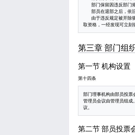
   部门保留因违反部门规章、次世代动漫社规定、本校规定、宪法和法律对其作出处罚而开除部员的权力。

   部员在退部之后，依旧要为其退部前在部内的行为负责，部门有权利予以追究。

   由于违反规定被开除驱逐或视同开除驱逐的，无特殊情况不得再次加入部门，若其因学段切换等原因绕过检查骗
第三章 部门组
第一节 机构设置
第十四条
部门理事机构由部员投票
管理员会议由管理员组成
第二节 部员投票