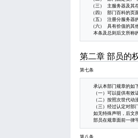
  （三） 主服务器及其存档；

  （四） 部门百科的页面、底层应用及其物理存在；

  （五） 注册分服务器的存档和由部门出资或补贴运营的分服务器；

  （六） 具有价值的其他物品或数据。

第二章 部员的
第七条
   承认本部门规章的如下成员可以招收为正式部员或荣誉部员：

   （一）可以提供有效证明的本校在校人员与校友，可招录为正式部员；

   （二）按照次世代动漫社规定加入次世代动漫社且可提供有效证明的非本校次世代成员，可招录为荣誉部员；

   （三）经过认定对部门发展能起到特殊作用的其他成员，可以招录为荣誉部员。

   如无特殊声明，后文所称部员均指正式部员和荣誉部员。

第八条