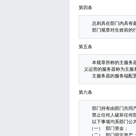
第四条
   总则具在部门内具有最高效力，任何分则不得与总则冲突。

第五条
   本规章所称的主服务器和分服务器，指的是接受部门管理的Minecraft服务端及其物理存在，唯一以部门的名
义运营的服务器称为主服
第六条
   部门持有由部门共同产生的文艺作品的完整著作权，由其产生的收益以集体捐赠的名义计入部门公共财产。

   禁止任何人破坏任何部门公共财产。

   以下事项均系部门公共财产：

  （一） 部门资金；

  （二） 部门固定资产；
