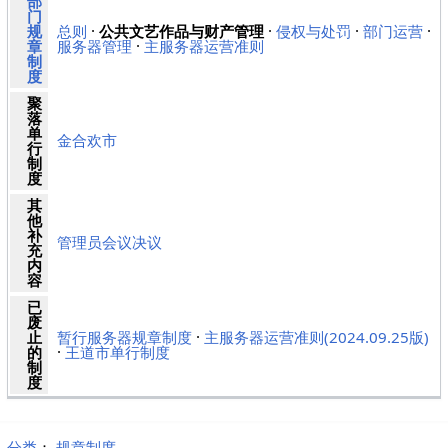
部
门
规
总则
·
公共文艺作品与财产管理
·
侵权与处罚
·
部门运营
·
章
服务器管理
·
主服务器运营准则
制
度
聚
落
单
金合欢市
行
制
度
其
他
补
管理员会议决议
充
内
容
已
废
止
暂行服务器规章制度
·
主服务器运营准则(2024.09.25版)
的
·
王道市单行制度
制
度
分类
：​
规章制度