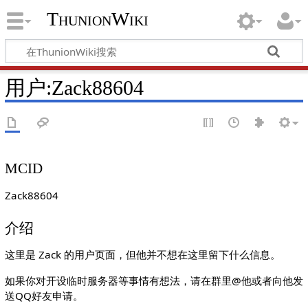
ThunionWiki
用户:Zack88604
MCID
Zack88604
介绍
这里是 Zack 的用户页面，但他并不想在这里留下什么信息。
如果你对开设临时服务器等事情有想法，请在群里@他或者向他发
送QQ好友申请。