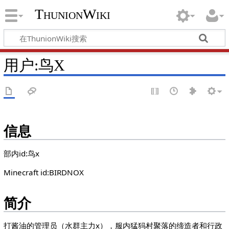
ThunionWiki
用户:鸟X
信息
部内id:鸟x
Minecraft id:BIRDNOX
简介
打酱油的管理员（水群主力x），服内猛犸村聚落的缔造者和行政