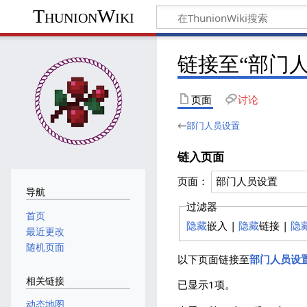
ThunionWiki
链接至“部门
页面
讨论
←
部门人员设置
链入页面
页面：
导航
过滤器
首页
隐藏
嵌入 |
隐藏
链接 |
隐
最近更改
随机页面
以下页面链接至
部门人员设
相关链接
已显示1项。
动态地图