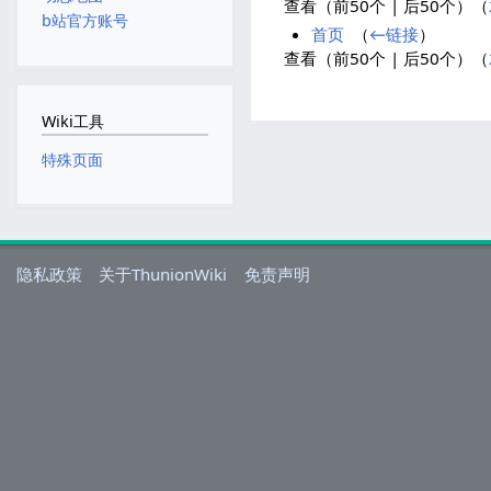
查看（前50个 | 后50个）（
b站官方账号
首页
‎
（
←链接
）
查看（前50个 | 后50个）（
Wiki工具
特殊页面
隐私政策
关于ThunionWiki
免责声明